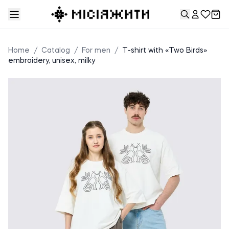
Home
/
Catalog
/
For men
/
T-shirt with «Two Birds»
embroidery, unisex, milky