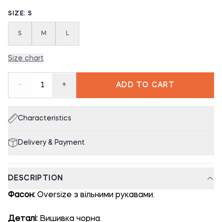
SIZE: S
S
M
L
Size chart
−
+
1
ADD TO CART
Characteristics
Delivery & Payment
DESCRIPTION
Фасон:
Oversize з вільними рукавами.
Деталі:
Вишивка чорна.