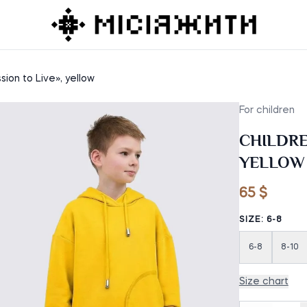
sion to Live», yellow
For children
CHILDRE
YELLOW
65 $
SIZE: 6-8
6-8
8-10
Size chart