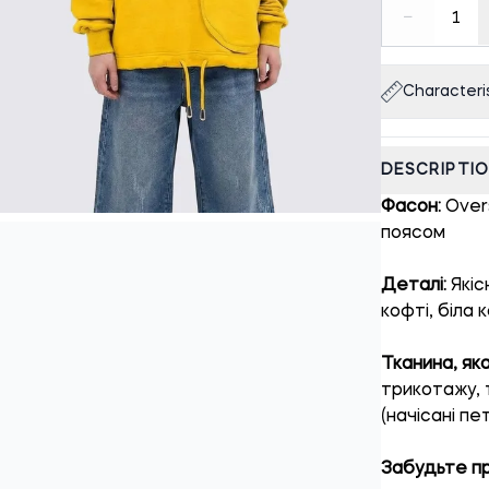
−
1
Characteris
DESCRIPTI
Фасон:
Overs
поясом
Деталі:
Якіс
кофті, біла
Тканина, яка
трикотажу, 
(начісані пет
Забудьте пр