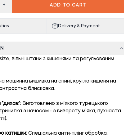
+
ADD TO CART
tics
Delivery & Payment
ON
ize, вільні штани з кишенями та регульованим
на машинна вишивка на спині, кругла кишеня на
 контрастна блискавка.
 "дихає":
Виготовлено з м'якого турецького
тринитка з начосом - з вивороту м’яка, пухнаста
лі).
о катишки:
Спеціальна анти-пілінг обробка.