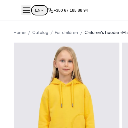
EN
+380 67 185 88 94
Home
/
Catalog
/
For children
/
Children's hoodie «Mis