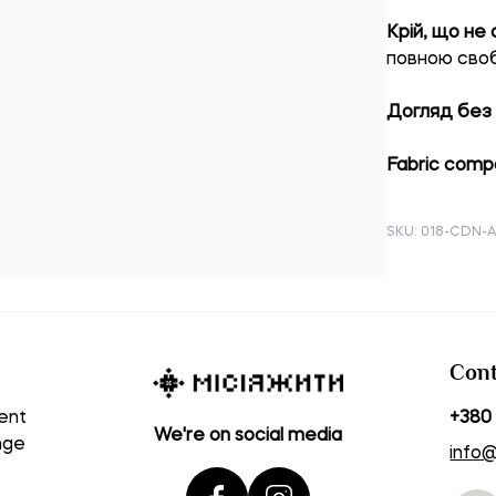
Крій, що не
повною своб
Догляд без
Fabric compo
SKU: 018-CDN-A
Cont
ent
+380 
We're on social media
nge
info