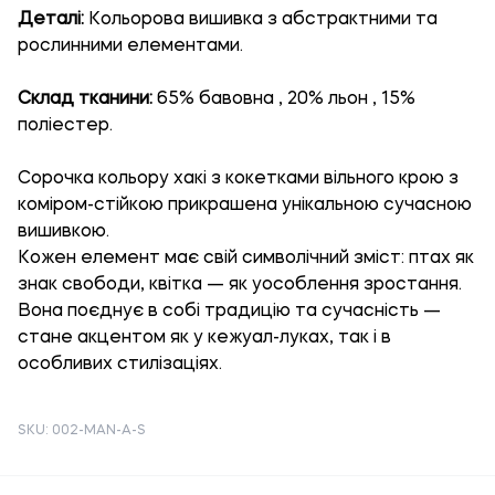
Деталі:
Кольорова вишивка з абстрактними та
рослинними елементами.
Склад тканини:
65% бавовна , 20% льон , 15%
поліестер.
Сорочка кольору хакі з кокетками вільного крою з
коміром-стійкою прикрашена унікальною сучасною
вишивкою.
Кожен елемент має свій символічний зміст: птах як
знак свободи, квітка — як уособлення зростання.
Вона поєднує в собі традицію та сучасність —
стане акцентом як у кежуал-луках, так і в
особливих стилізаціях.
SKU: 002-MAN-A-S