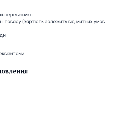
ії-перевізника.
і товару (вартість залежить від митних умов
дні.
еквізитами
амовлення