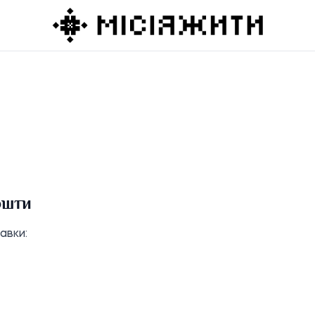
ошти
авки: