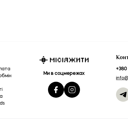
Кон
лата
+380 
Ми в соцмережах
обмін
info
ті
а
ds